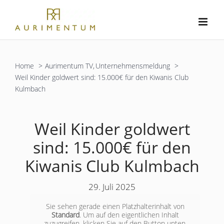
Zum
Inhalt
springen
Home
Aurimentum TV
Unternehmensmeldung
Weil Kinder goldwert sind: 15.000€ für den Kiwanis Club
Kulmbach
Weil Kinder goldwert
sind: 15.000€ für den
Kiwanis Club Kulmbach
29. Juli 2025
Sie sehen gerade einen Platzhalterinhalt von
Standard
. Um auf den eigentlichen Inhalt
zuzugreifen, klicken Sie auf den Button unten.