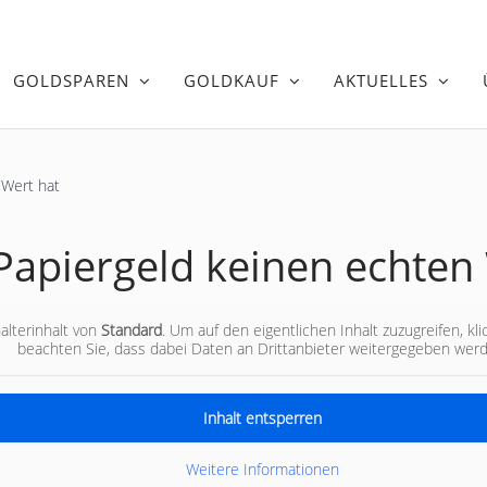
GOLDSPAREN
GOLDKAUF
AKTUELLES
 Wert hat
apiergeld keinen echten 
26. Januar 2024
alterinhalt von
Standard
. Um auf den eigentlichen Inhalt zuzugreifen, kl
beachten Sie, dass dabei Daten an Drittanbieter weitergegeben wer
Inhalt entsperren
Weitere Informationen