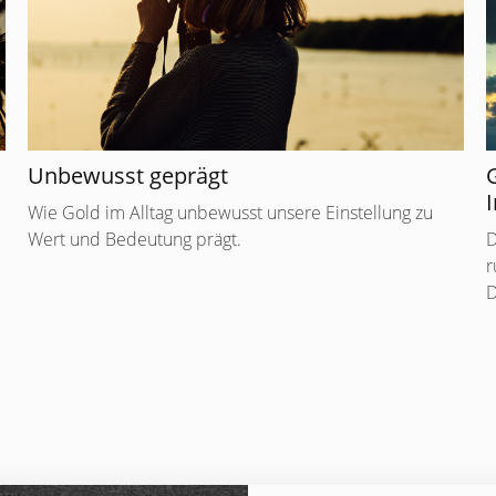
Unbewusst geprägt
I
Wie Gold im Alltag unbewusst unsere Einstellung zu
Wert und Bedeutung prägt.
D
r
D