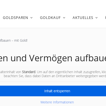
GOLDSPAREN
GOLDKAUF
AKTUELLES
fbauen – mit Gold!
en und Vermögen aufbaue
20. März 2024
alterinhalt von
Standard
. Um auf den eigentlichen Inhalt zuzugreifen, kl
beachten Sie, dass dabei Daten an Drittanbieter weitergegeben wer
Inhalt entsperren
Weitere Informationen