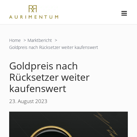
Zum
Inhalt
springen
Home
Marktbericht
Goldpreis nach Rücksetzer weiter kaufenswert
Goldpreis nach
Rücksetzer weiter
kaufenswert
23. August 2023