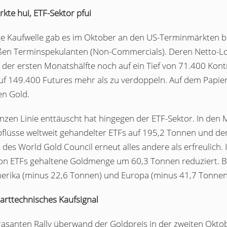
kte hui, ETF-Sektor pfui
ige Kaufwelle gab es im Oktober an den US-Terminmärkten 
ßen Terminspekulanten (Non-Commercials). Deren Netto-Lo
 der ersten Monatshälfte noch auf ein Tief von 71.400 Kon
f 149.400 Futures mehr als zu verdoppeln. Auf dem Papie
n Gold.
anzen Linie enttäuscht hat hingegen der ETF-Sektor. In den
flüsse weltweit gehandelter ETFs auf 195,2 Tonnen und der
 des World Gold Council erneut alles andere als erfreulich.
von ETFs gehaltene Goldmenge um 60,3 Tonnen reduziert. B
erika (minus 22,6 Tonnen) und Europa (minus 41,7 Tonnen
arttechnisches Kaufsignal
asanten Rally überwand der Goldpreis in der zweiten Oktob