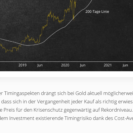
 Timingaspekten drängt sich bei Gold aktuell möglicherweise
, dass sich in der Vergangenheit jeder Kauf als richtig erwie
e Preis für den Krisenschutz gegenwärtig auf Rekordnivea
dem Investment existierende Timingrisiko dank des Cost-Av