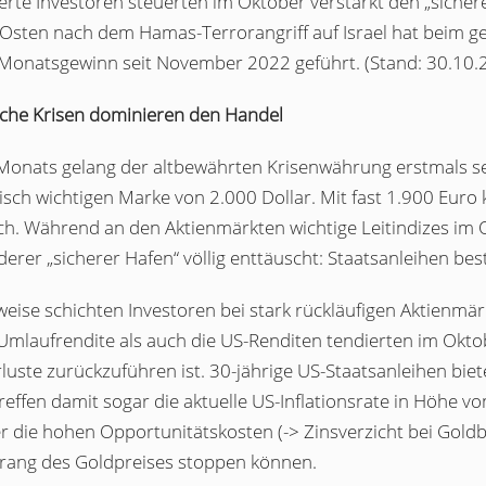
erte Investoren steuerten im Oktober verstärkt den „siche
Osten nach dem Hamas-Terrorangriff auf Israel hat beim ge
Monatsgewinn seit November 2022 geführt. (Stand: 30.10.2
sche Krisen dominieren den Handel
Monats gelang der altbewährten Krisenwährung erstmals s
sch wichtigen Marke von 2.000 Dollar. Mit fast 1.900 Euro 
h. Während an den Aktienmärkten wichtige Leitindizes im O
derer „sicherer Hafen“ völlig enttäuscht: Staatsanleihen bes
eise schichten Investoren bei stark rückläufigen Aktienmä
Umlaufrendite als auch die US-Renditen tendierten im Okto
luste zurückzuführen ist. 30-jährige US-Staatsanleihen biet
effen damit sogar die aktuelle US-Inflationsrate in Höhe von
 die hohen Opportunitätskosten (-> Zinsverzicht bei Goldbe
rang des Goldpreises stoppen können.