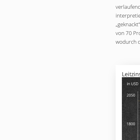
verlaufend
interpreti
„geknackt“
von 70 Pro
wodurch da
Leitzi