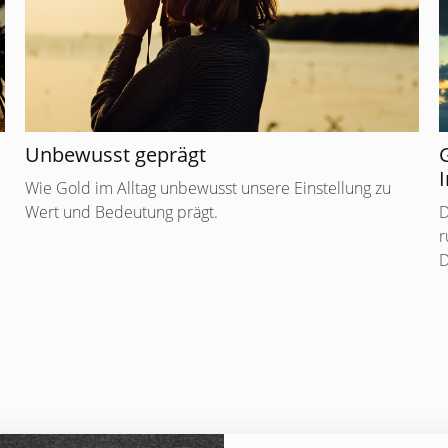
Unbewusst geprägt
I
Wie Gold im Alltag unbewusst unsere Einstellung zu
Wert und Bedeutung prägt.
D
r
D