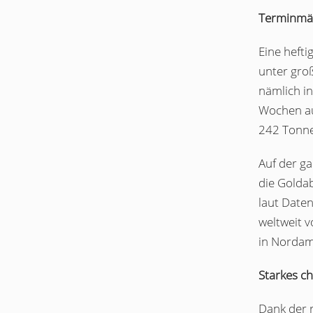
Terminmär
Eine heft
unter gro
nämlich in
Wochen au
242 Tonne
Auf der g
die Goldab
laut Daten
weltweit 
in Nordam
Starkes ch
Dank der r