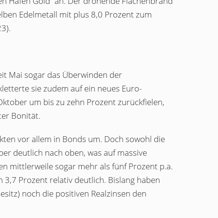
ren Hafen Gold“ an. Der drohende Flächenbrand
lben Edelmetall mit plus 8,0 Prozent zum
3).
eit Mai sogar das Überwinden der
kletterte sie zudem auf ein neues Euro-
ktober um bis zu zehn Prozent zurückfielen,
ter Bonität.
rkten vor allem in Bonds um. Doch sowohl die
ber deutlich nach oben, was auf massive
en mittlerweile sogar mehr als fünf Prozent p.a.
 3,7 Prozent relativ deutlich. Bislang haben
sitz) noch die positiven Realzinsen den