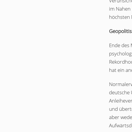
Verunsich
im Nahen 
höchsten 
Geopoliti
Ende des 
psychologi
Rekordhoc
hat ein an
Normalerw
deutsche 
Anleihever
und übertr
aber weder
Aufwärtsd