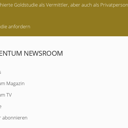
hierte Goldstudie als Vermittler, aber auch als Privatperso
die anfordern
MENTUM NEWSROOM
s
um Magazin
um TV
e
r abonnieren