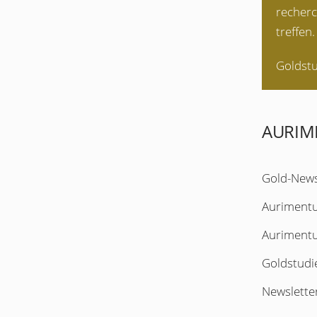
recherc
treffen.
Goldstu
AURI
Gold-New
Auriment
Auriment
Goldstudi
Newslette