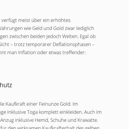
 verfügt meist über ein erhöhtes
ährungen wie Geld und Gold zwar lediglich
egen zwischen beiden jedoch Welten. Egal ob
 Sicht – trotz temporärer Deflationsphasen –
nnt man Inflation oder etwas treffender:
chutz
ie Kaufkraft einer Feinunze Gold. Im
e inklusive Toga komplett einkleiden. Auch im
n Anzug inklusive Hemd, Schuhe und Krawatte.
g für den wirksamen Kaufkrafterhalt des gelben