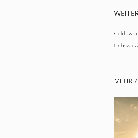
WEITE
Gold zwis
Unbewuss
MEHR Z