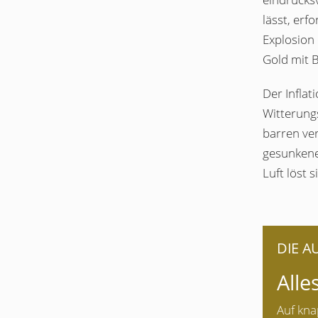
lässt, erf
Explosion 
Gold mit B
Der Infla
Witterung
barren ve
gesunkene
Luft löst 
DIE 
Alle
Auf kna