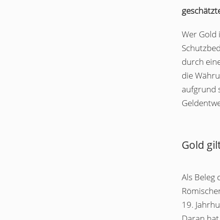
geschätzt
Wer Gold i
Schutzbed
durch eine
die Währun
aufgrund s
Geldentwe
Gold gil
Als Beleg 
Römischen
19. Jahrh
Daran hat 