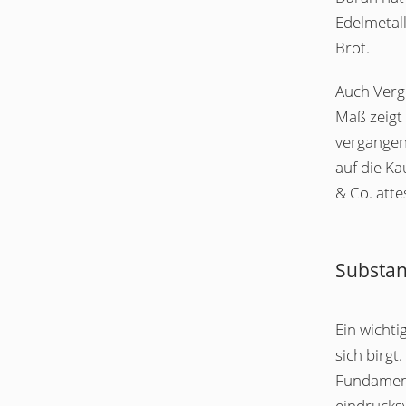
Edelmetal
Brot.
Auch Vergl
Maß zeigt 
vergangen
auf die Ka
& Co. atte
Substan
Ein wichti
sich birgt
Fundament
eindrucks