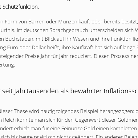
e Schutzfunktion.
n Form von Barren oder Münzen kauft oder bereits besitzt,
ürfnis. Im deutschen Sprachgebrauch unterscheiden sich W
n Buchstaben, mit Blick auf ihr Wesen und ihre Funktion li
g Euro oder Dollar heißt, ihre Kaufkraft hat sich auf lange
teigender Preise Jahr für Jahr reduziert. Diesen Prozess ne
rtung.
t seit Jahrtausenden als bewährter Inflationss
dieser These wird häufig folgendes Beispiel herangezogen: d
 Reich konnte man sich für den Gegenwert dieser Goldmeng
undert erhielt man für eine Feinunze Gold einen komplette
sich bis heute praktisch nichts geändert. Ein anderer Bele