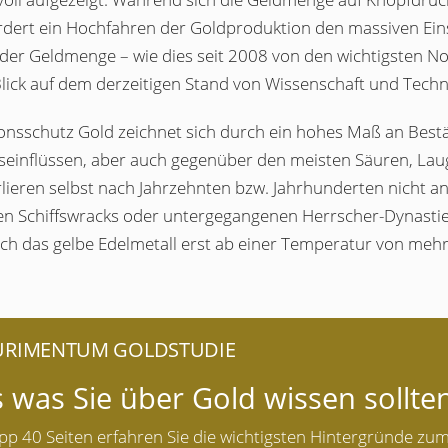
ordert ein Hochfahren der Goldproduktion den massiven Eins
der Geldmenge – wie dies seit 2008 von den wichtigsten Not
lick auf dem derzeitigen Stand von Wissenschaft und Techni
tionsschutz Gold zeichnet sich durch ein hohes Maß an Bes
seinflüssen, aber auch gegenüber den meisten Säuren, La
rlieren selbst nach Jahrzehnten bzw. Jahrhunderten nicht a
n Schiffswracks oder untergegangenen Herrscher-Dynastien 
sich das gelbe Edelmetall erst ab einer Temperatur von mehr
AURIMENTUM GOLDSTUDIE
s was Sie über Gold wissen sollte
pp 40 Seiten erfahren Sie die wichtigsten Hintergründe zu